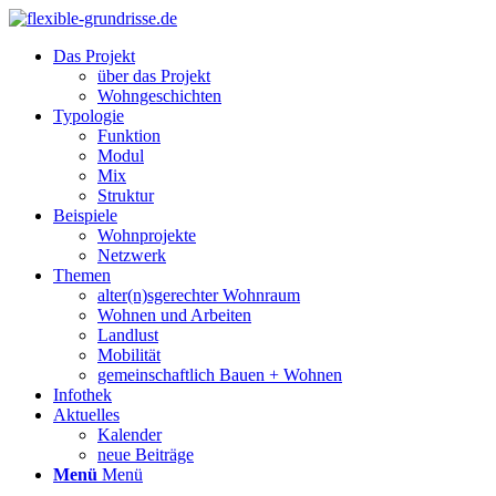
Das Projekt
über das Projekt
Wohngeschichten
Typologie
Funktion
Modul
Mix
Struktur
Beispiele
Wohnprojekte
Netzwerk
Themen
alter(n)sgerechter Wohnraum
Wohnen und Arbeiten
Landlust
Mobilität
gemeinschaftlich Bauen + Wohnen
Infothek
Aktuelles
Kalender
neue Beiträge
Menü
Menü