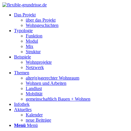
Das Projekt
über das Projekt
Wohngeschichten
Typologie
Funktion
Modul
Mix
Struktur
Beispiele
Wohnprojekte
Netzwerk
Themen
alter(n)sgerechter Wohnraum
Wohnen und Arbeiten
Landlust
Mobilität
gemeinschaftlich Bauen + Wohnen
Infothek
Aktuelles
Kalender
neue Beiträge
Menü
Menü