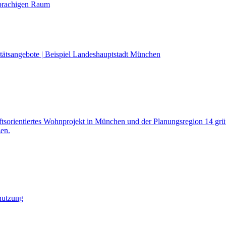
sprachigen Raum
litätsangebote | Beispiel Landeshauptstadt München
aftsorientiertes Wohnprojekt in München und der Planungsregion 14 grün
en.
nutzung