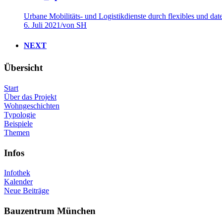
Urbane Mobilitäts- und Logistikdienste durch flexibles und d
6. Juli 2021
/
von SH
NEXT
Übersicht
Start
Über das Projekt
Wohngeschichten
Typologie
Beispiele
Themen
Infos
Infothek
Kalender
Neue Beiträge
Bauzentrum München