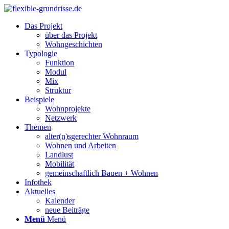
Das Projekt
über das Projekt
Wohngeschichten
Typologie
Funktion
Modul
Mix
Struktur
Beispiele
Wohnprojekte
Netzwerk
Themen
alter(n)sgerechter Wohnraum
Wohnen und Arbeiten
Landlust
Mobilität
gemeinschaftlich Bauen + Wohnen
Infothek
Aktuelles
Kalender
neue Beiträge
Menü
Menü