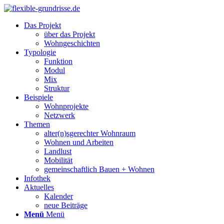
Das Projekt
über das Projekt
Wohngeschichten
Typologie
Funktion
Modul
Mix
Struktur
Beispiele
Wohnprojekte
Netzwerk
Themen
alter(n)sgerechter Wohnraum
Wohnen und Arbeiten
Landlust
Mobilität
gemeinschaftlich Bauen + Wohnen
Infothek
Aktuelles
Kalender
neue Beiträge
Menü
Menü