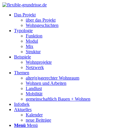
Das Projekt
über das Projekt
Wohngeschichten
Typologie
Funktion
Modul
Mix
Struktur
Beispiele
Wohnprojekte
Netzwerk
Themen
alter(n)sgerechter Wohnraum
Wohnen und Arbeiten
Landlust
Mobilität
gemeinschaftlich Bauen + Wohnen
Infothek
Aktuelles
Kalender
neue Beiträge
Menü
Menü