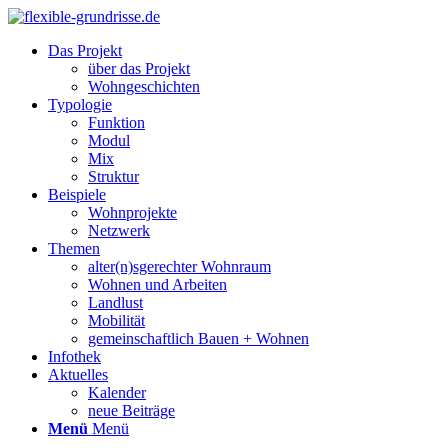
Das Projekt
über das Projekt
Wohngeschichten
Typologie
Funktion
Modul
Mix
Struktur
Beispiele
Wohnprojekte
Netzwerk
Themen
alter(n)sgerechter Wohnraum
Wohnen und Arbeiten
Landlust
Mobilität
gemeinschaftlich Bauen + Wohnen
Infothek
Aktuelles
Kalender
neue Beiträge
Menü
Menü