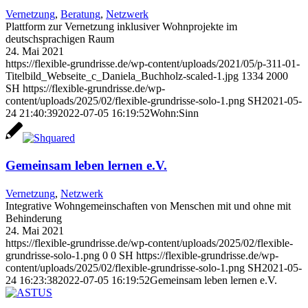
Vernetzung
,
Beratung
,
Netzwerk
Plattform zur Vernetzung inklusiver Wohnprojekte im
deutschsprachigen Raum
24. Mai 2021
https://flexible-grundrisse.de/wp-content/uploads/2021/05/p-311-01-
Titelbild_Webseite_c_Daniela_Buchholz-scaled-1.jpg
1334
2000
SH
https://flexible-grundrisse.de/wp-
content/uploads/2025/02/flexible-grundrisse-solo-1.png
SH
2021-05-
24 21:40:39
2022-07-05 16:19:52
Wohn:Sinn
Gemeinsam leben lernen e.V.
Vernetzung
,
Netzwerk
Integrative Wohngemeinschaften von Menschen mit und ohne mit
Behinderung
24. Mai 2021
https://flexible-grundrisse.de/wp-content/uploads/2025/02/flexible-
grundrisse-solo-1.png
0
0
SH
https://flexible-grundrisse.de/wp-
content/uploads/2025/02/flexible-grundrisse-solo-1.png
SH
2021-05-
24 16:23:38
2022-07-05 16:19:52
Gemeinsam leben lernen e.V.