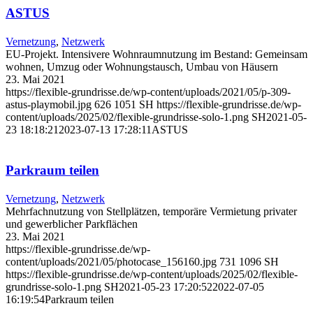
ASTUS
Vernetzung
,
Netzwerk
EU-Projekt. Intensivere Wohnraumnutzung im Bestand: Gemeinsam
wohnen, Umzug oder Wohnungstausch, Umbau von Häusern
23. Mai 2021
https://flexible-grundrisse.de/wp-content/uploads/2021/05/p-309-
astus-playmobil.jpg
626
1051
SH
https://flexible-grundrisse.de/wp-
content/uploads/2025/02/flexible-grundrisse-solo-1.png
SH
2021-05-
23 18:18:21
2023-07-13 17:28:11
ASTUS
Parkraum teilen
Vernetzung
,
Netzwerk
Mehrfachnutzung von Stellplätzen, temporäre Vermietung privater
und gewerblicher Parkflächen
23. Mai 2021
https://flexible-grundrisse.de/wp-
content/uploads/2021/05/photocase_156160.jpg
731
1096
SH
https://flexible-grundrisse.de/wp-content/uploads/2025/02/flexible-
grundrisse-solo-1.png
SH
2021-05-23 17:20:52
2022-07-05
16:19:54
Parkraum teilen