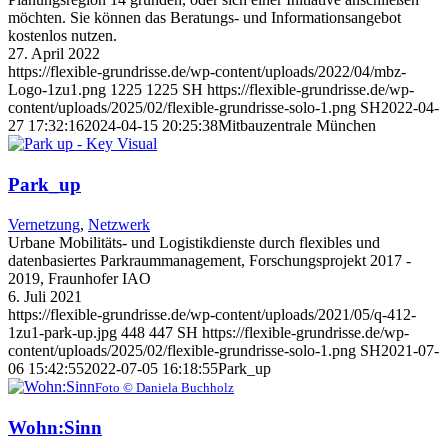
möchten. Sie können das Beratungs- und Informationsangebot
kostenlos nutzen.
27. April 2022
https://flexible-grundrisse.de/wp-content/uploads/2022/04/mbz-
Logo-1zu1.png
1225
1225
SH
https://flexible-grundrisse.de/wp-
content/uploads/2025/02/flexible-grundrisse-solo-1.png
SH
2022-04-
27 17:32:16
2024-04-15 20:25:38
Mitbauzentrale München
Park_up
Vernetzung
,
Netzwerk
Urbane Mobilitäts- und Logistikdienste durch flexibles und
datenbasiertes Parkraummanagement, Forschungsprojekt 2017 -
2019, Fraunhofer IAO
6. Juli 2021
https://flexible-grundrisse.de/wp-content/uploads/2021/05/q-412-
1zu1-park-up.jpg
448
447
SH
https://flexible-grundrisse.de/wp-
content/uploads/2025/02/flexible-grundrisse-solo-1.png
SH
2021-07-
06 15:42:55
2022-07-05 16:18:55
Park_up
Foto © Daniela Buchholz
Wohn:Sinn