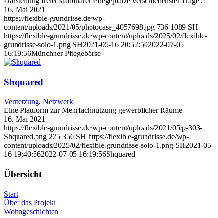
Darstellung freier stationärer Pflegeplätze verschiedenster Träger.
16. Mai 2021
https://flexible-grundrisse.de/wp-
content/uploads/2021/05/photocase_4057698.jpg
736
1089
SH
https://flexible-grundrisse.de/wp-content/uploads/2025/02/flexible-
grundrisse-solo-1.png
SH
2021-05-16 20:52:50
2022-07-05
16:19:56
Münchner Pflegebörse
Shquared
Vernetzung
,
Netzwerk
Eine Plattform zur Mehrfachnutzung gewerblicher Räume
16. Mai 2021
https://flexible-grundrisse.de/wp-content/uploads/2021/05/p-303-
Shquared.png
225
350
SH
https://flexible-grundrisse.de/wp-
content/uploads/2025/02/flexible-grundrisse-solo-1.png
SH
2021-05-
16 19:40:56
2022-07-05 16:19:56
Shquared
Übersicht
Start
Über das Projekt
Wohngeschichten