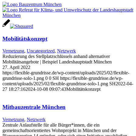
Mobilitätskonzept
Vernetzung
,
Uncategorized
,
Netzwerk
Reduzierung des Stellplatzschlüssels anhand alternativer
Mobilitätsangebote | Beispiel Landeshauptstadt München
27. April 2022
https://flexible-grundrisse.de/wp-content/uploads/2025/02/flexible-
grundrisse-solo-1.png
0
0
SH
https://flexible-grundrisse.de/wp-
content/uploads/2025/02/flexible-grundrisse-solo-1.png
SH
2022-04-
27 18:27:16
2024-10-08 09:07:43
Mobilitätskonzept
Mitbauzentrale München
Vernetzung
,
Netzwerk
Zentrale Anlaufstelle für alle Bürger*innen, die ein
gemeinschaftsorientiertes Wohnprojekt in München und der
Planungsregion 14 gründen, oder sich einer Initiative anschließen